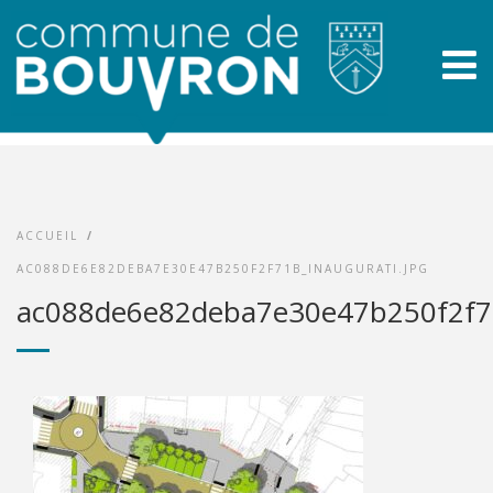
ACCUEIL
/
AC088DE6E82DEBA7E30E47B250F2F71B_INAUGURATI.JPG
ac088de6e82deba7e30e47b250f2f71