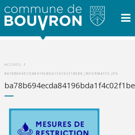
ACCUEIL
/
BA78B694ECDA84196BDA1F4C02F1BE88_INFORMATIO.JPG
ba78b694ecda84196bda1f4c02f1be8