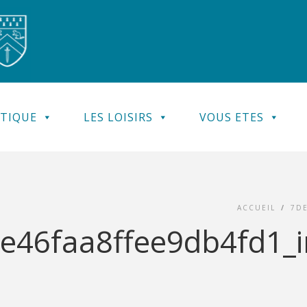
ATIQUE
LES LOISIRS
VOUS ETES
ACCUEIL
/
7DE
46faa8ffee9db4fd1_in