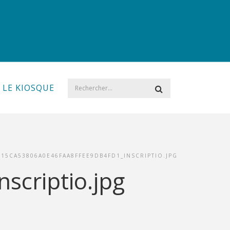
LE KIOSQUE
15CA53806A0E46FAA8FFEE9DB4FD1_INSCRIPTIO.JPG
scriptio.jpg