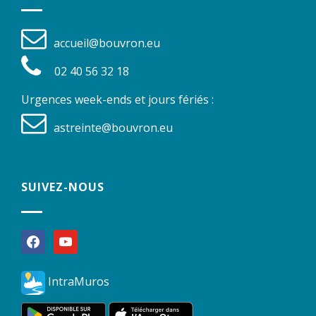
accueil@bouvron.eu
02 40 56 32 18
Urgences week-ends et jours fériés :
astreinte@bouvron.eu
SUIVEZ-NOUS
facebook
youtube
IntraMuros