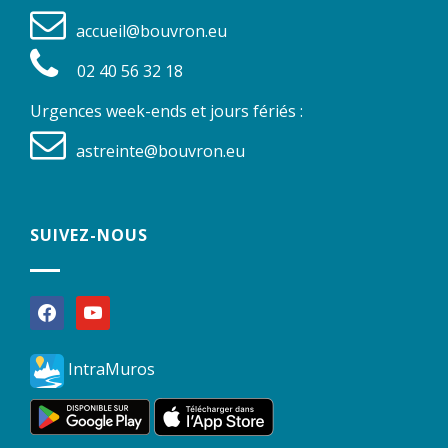
accueil@bouvron.eu
02 40 56 32 18
Urgences week-ends et jours fériés :
astreinte@bouvron.eu
SUIVEZ-NOUS
facebook
youtube
IntraMuros