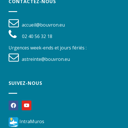
CONTACTEZ-NOUS
accueil@bouvron.eu
02 40 56 32 18
Urgences week-ends et jours fériés :
astreinte@bouvron.eu
SUIVEZ-NOUS
facebook
youtube
IntraMuros