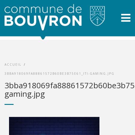
ACCUEIL
/
3BBA918069FA88861572B60BE3B75E61_ITI-GAMING.JPG
3bba918069fa88861572b60be3b75e
gaming.jpg