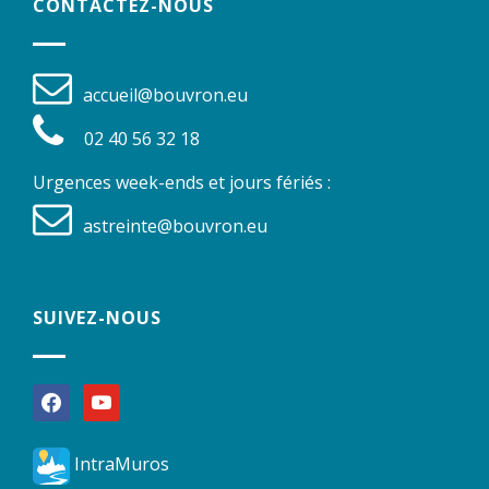
CONTACTEZ-NOUS
accueil@bouvron.eu
02 40 56 32 18
Urgences week-ends et jours fériés :
astreinte@bouvron.eu
SUIVEZ-NOUS
facebook
youtube
IntraMuros