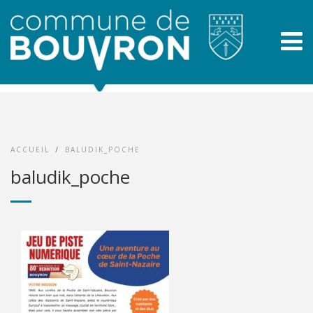
ACCUEIL
/
BALUDIK_POCHE
baludik_poche