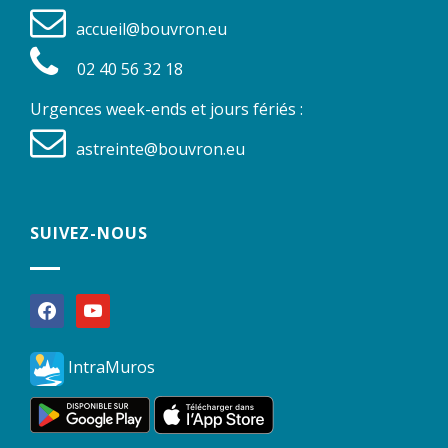
accueil@bouvron.eu
02 40 56 32 18
Urgences week-ends et jours fériés :
astreinte@bouvron.eu
SUIVEZ-NOUS
facebook
youtube
IntraMuros