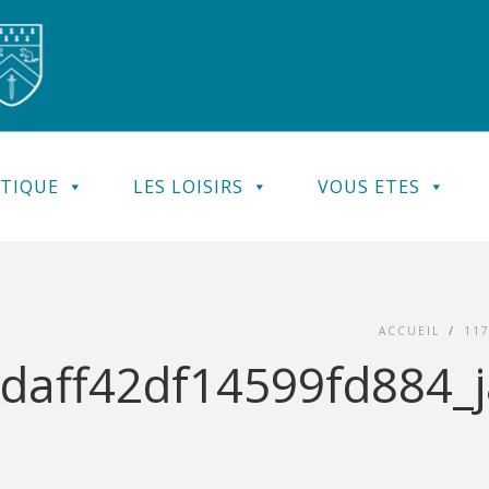
ATIQUE
LES LOISIRS
VOUS ETES
ACCUEIL
/
11
aff42df14599fd884_ja