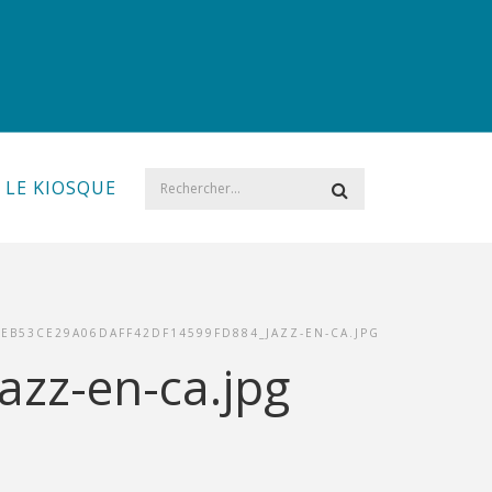
LE KIOSQUE
7EB53CE29A06DAFF42DF14599FD884_JAZZ-EN-CA.JPG
zz-en-ca.jpg