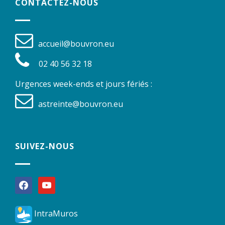
CONTACTEZ-NOUS
accueil@bouvron.eu
02 40 56 32 18
Urgences week-ends et jours fériés :
astreinte@bouvron.eu
SUIVEZ-NOUS
facebook
youtube
IntraMuros