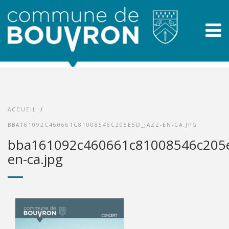
ACCUEIL
/
BBA161092C460661C81008546C205E5D_JAZZ-EN-CA.JPG
bba161092c460661c81008546c205e
en-ca.jpg