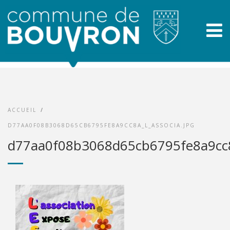
ACCUEIL
/
D77AA0F08B3068D65CB6795FE8A9CC8A_L_ASSOCIA.JPG
d77aa0f08b3068d65cb6795fe8a9cc8