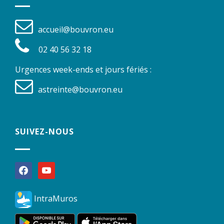
accueil@bouvron.eu
02 40 56 32 18
Urgences week-ends et jours fériés :
astreinte@bouvron.eu
SUIVEZ-NOUS
facebook
youtube
IntraMuros