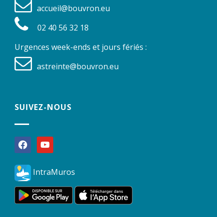
accueil@bouvron.eu
02 40 56 32 18
Urgences week-ends et jours fériés :
astreinte@bouvron.eu
SUIVEZ-NOUS
facebook
youtube
IntraMuros