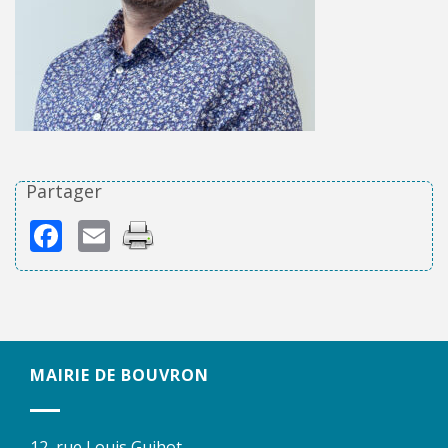
Partager
Facebook
Email
MAIRIE DE BOUVRON
12, rue Louis Guihot