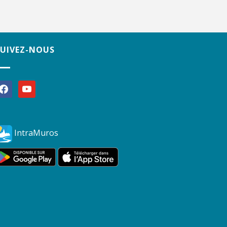
SUIVEZ-NOUS
acebook
youtube
IntraMuros