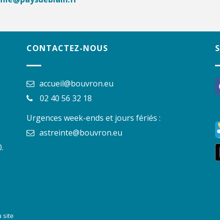
CONTACTEZ-NOUS
accueil@bouvron.eu
f
02 40 56 32 18
Urgences week-ends et jours fériés :
astreinte@bouvron.eu
.
 site