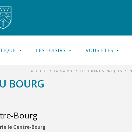
ATIQUE
LES LOISIRS
VOUS ETES
ACCUEIL
/
LA MAIRIE
/
LES GRANDS PROJETS
/
P
DU BOURG
ntre-Bourg
rie le Centre-Bourg