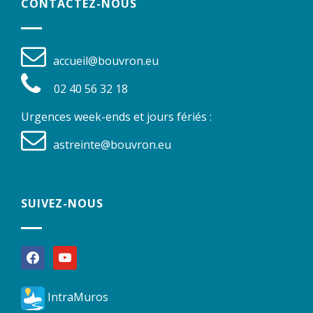
CONTACTEZ-NOUS
accueil@bouvron.eu
02 40 56 32 18
Urgences week-ends et jours fériés :
astreinte@bouvron.eu
SUIVEZ-NOUS
facebook
youtube
IntraMuros