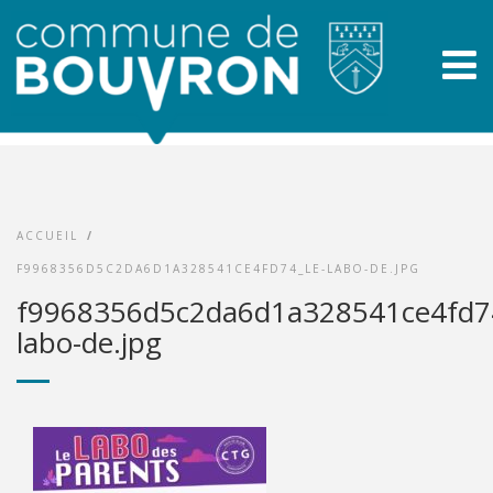
ACCUEIL
/
F9968356D5C2DA6D1A328541CE4FD74_LE-LABO-DE.JPG
f9968356d5c2da6d1a328541ce4fd74
labo-de.jpg