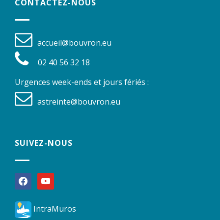
CONTACTEZ-NOUS
accueil@bouvron.eu
02 40 56 32 18
Urgences week-ends et jours fériés :
astreinte@bouvron.eu
SUIVEZ-NOUS
facebook
youtube
IntraMuros