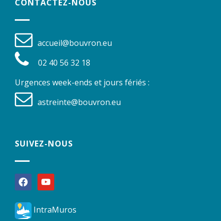
CONTACTEZ-NOUS
accueil@bouvron.eu
02 40 56 32 18
Urgences week-ends et jours fériés :
astreinte@bouvron.eu
SUIVEZ-NOUS
facebook
youtube
IntraMuros