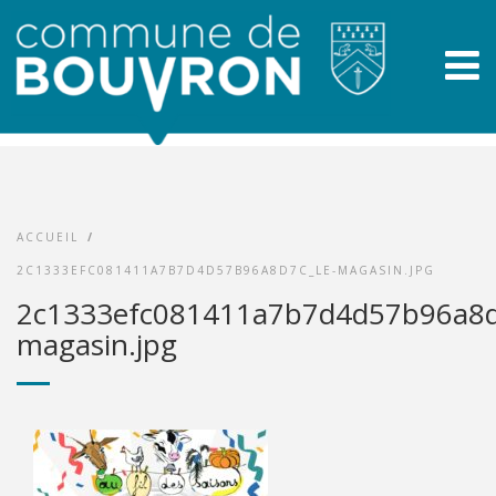
ACCUEIL
/
2C1333EFC081411A7B7D4D57B96A8D7C_LE-MAGASIN.JPG
2c1333efc081411a7b7d4d57b96a8d
magasin.jpg