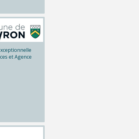
xceptionnelle
ices et Agence