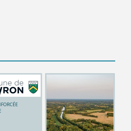
NFORCÉE
E