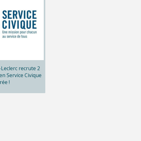
x-Leclerc recrute 2
en Service Civique
rée !