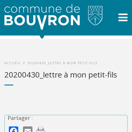
ACCUEIL
/
20200430_LETTRE À MON PETIT-FILS
20200430_lettre à mon petit-fils
Partager :
Facebook
Email