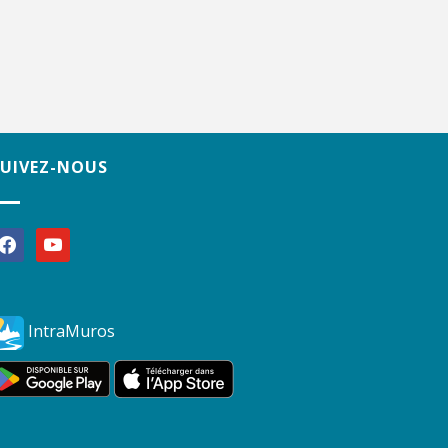
SUIVEZ-NOUS
acebook
youtube
IntraMuros