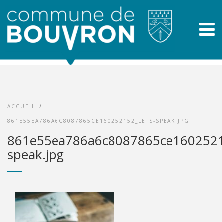
ACCUEIL
/
861E55EA786A6C8087865CE160252152_LETS-SPEAK.JPG
861e55ea786a6c8087865ce16025215
speak.jpg