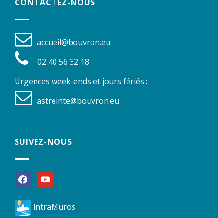
CONTACTEZ-NOUS
accueil@bouvron.eu
02 40 56 32 18
Urgences week-ends et jours fériés :
astreinte@bouvron.eu
SUIVEZ-NOUS
facebook
youtube
IntraMuros