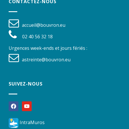
CONTACTEZ-NOUS
accueil@bouvron.eu
02 40 56 32 18
Urgences week-ends et jours fériés :
astreinte@bouvron.eu
SUIVEZ-NOUS
facebook
youtube
IntraMuros