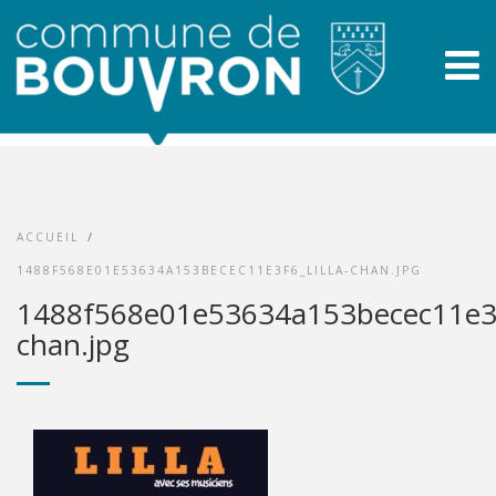
ACCUEIL
/
1488F568E01E53634A153BECEC11E3F6_LILLA-CHAN.JPG
1488f568e01e53634a153becec11e3f6
chan.jpg