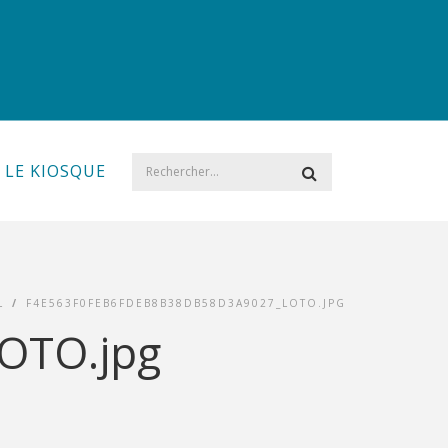
LE KIOSQUE
L
/
F4E563F0FEB6FDEB8B38DB58D3A9027_LOTO.JPG
OTO.jpg