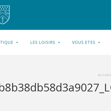
ATIQUE
LES LOISIRS
VOUS ETES
ACCUEI
eb8b38db58d3a9027_L