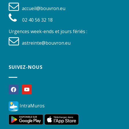
accueil@bouvron.eu
02 40 56 32 18
Urgences week-ends et jours fériés :
astreinte@bouvron.eu
SUIVEZ-NOUS
facebook
youtube
IntraMuros