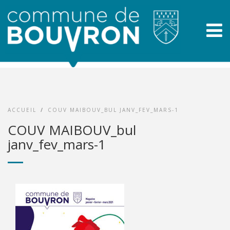
ACCUEIL
/
COUV MAIBOUV_BUL JANV_FEV_MARS-1
COUV MAIBOUV_bul
janv_fev_mars-1