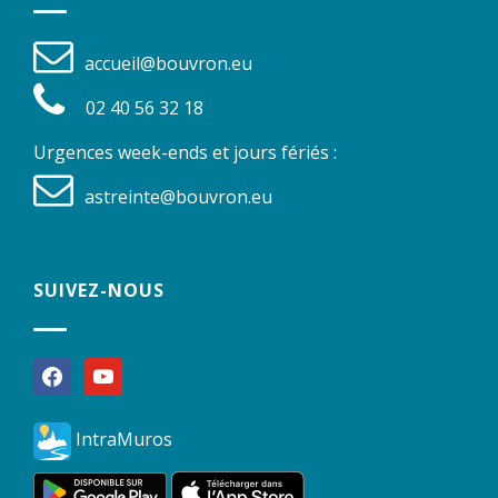
accueil@bouvron.eu
02 40 56 32 18
Urgences week-ends et jours fériés :
astreinte@bouvron.eu
SUIVEZ-NOUS
facebook
youtube
IntraMuros