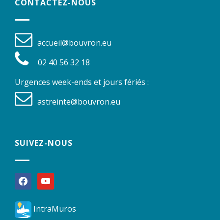
CONTACTEZ-NOUS
accueil@bouvron.eu
02 40 56 32 18
Urgences week-ends et jours fériés :
astreinte@bouvron.eu
SUIVEZ-NOUS
facebook
youtube
IntraMuros