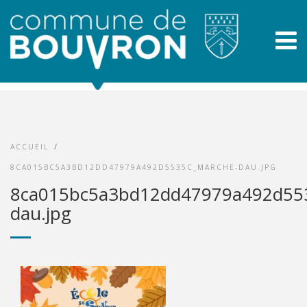
ACCUEIL
/
8CA015BC5A3BD12DD47979A492D5535C_MARCHE-DAU.JPG
8ca015bc5a3bd12dd47979a492d55
dau.jpg