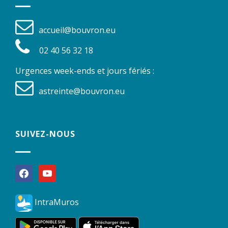
accueil@bouvron.eu
02 40 56 32 18
Urgences week-ends et jours fériés :
astreinte@bouvron.eu
SUIVEZ-NOUS
facebook
youtube
IntraMuros