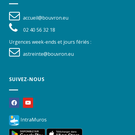
accueil@bouvron.eu
02 40 56 32 18
Urgences week-ends et jours fériés :
astreinte@bouvron.eu
SUIVEZ-NOUS
facebook
youtube
IntraMuros