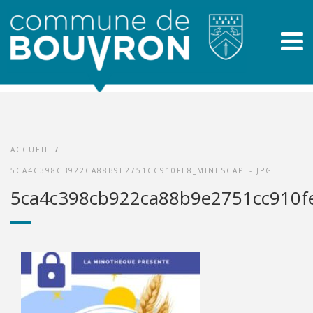
ACCUEIL
/
5CA4C398CB922CA88B9E2751CC910FE8_MINESCAPE-.JPG
5ca4c398cb922ca88b9e2751cc910fe