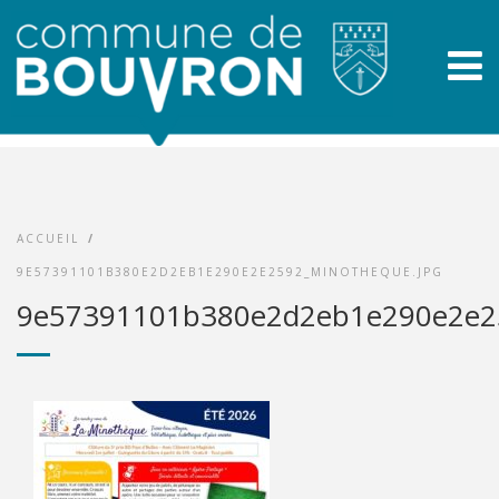
ACCUEIL
/
9E57391101B380E2D2EB1E290E2E2592_MINOTHEQUE.JPG
9e57391101b380e2d2eb1e290e2e25