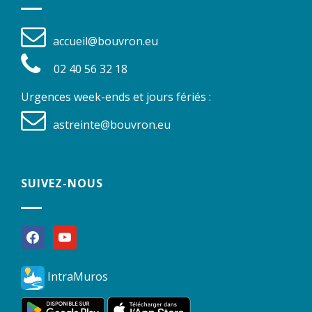
accueil@bouvron.eu
02 40 56 32 18
Urgences week-ends et jours fériés :
astreinte@bouvron.eu
SUIVEZ-NOUS
facebook
youtube
IntraMuros