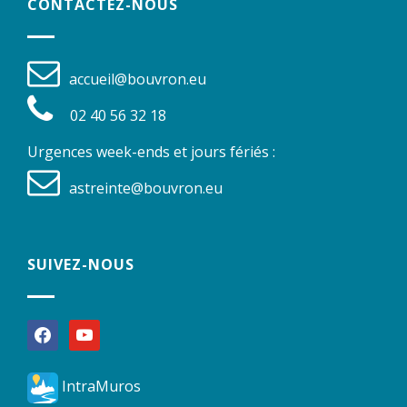
CONTACTEZ-NOUS
accueil@bouvron.eu
02 40 56 32 18
Urgences week-ends et jours fériés :
astreinte@bouvron.eu
SUIVEZ-NOUS
facebook
youtube
IntraMuros