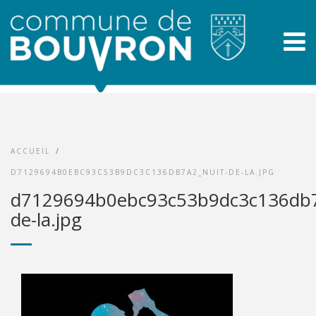
ACCUEIL
/
D7129694B0EBC93C53B9DC3C136DB7A2_NUIT-DE-LA.JPG
d7129694b0ebc93c53b9dc3c136db7
de-la.jpg