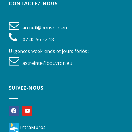
CONTACTEZ-NOUS
accueil@bouvron.eu
02 40 56 32 18
Urgences week-ends et jours fériés :
astreinte@bouvron.eu
SUIVEZ-NOUS
facebook
youtube
IntraMuros