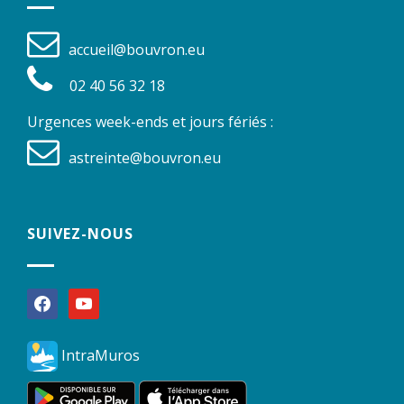
accueil@bouvron.eu
02 40 56 32 18
Urgences week-ends et jours fériés :
astreinte@bouvron.eu
SUIVEZ-NOUS
facebook
youtube
IntraMuros