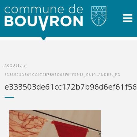
ACCUEIL
/
E333503DE61CC172B7B96D6EF61F5648_GUIRLANDES.JPG
e333503de61cc172b7b96d6ef61f564