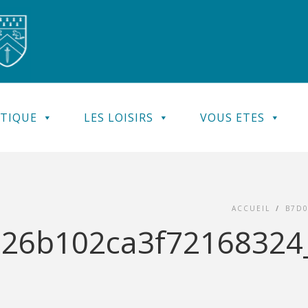
ATIQUE
LES LOISIRS
VOUS ETES
ACCUEIL
/
B7D0
26b102ca3f72168324_