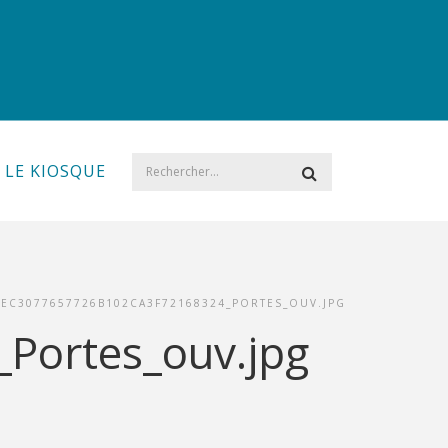
LE KIOSQUE
EC3077657726B102CA3F72168324_PORTES_OUV.JPG
Portes_ouv.jpg