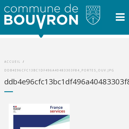
ACCUEIL
/
DDB4E96CFC13BC1DF496A40483303F84_PORTES_OUV.JPG
ddb4e96cfc13bc1df496a40483303f8