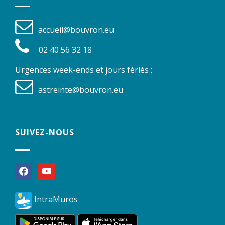
accueil@bouvron.eu
02 40 56 32 18
Urgences week-ends et jours fériés :
astreinte@bouvron.eu
SUIVEZ-NOUS
facebook
youtube
IntraMuros