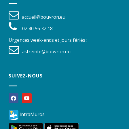
accueil@bouvron.eu
02 40 56 32 18
Urgences week-ends et jours fériés :
astreinte@bouvron.eu
SUIVEZ-NOUS
facebook
youtube
IntraMuros