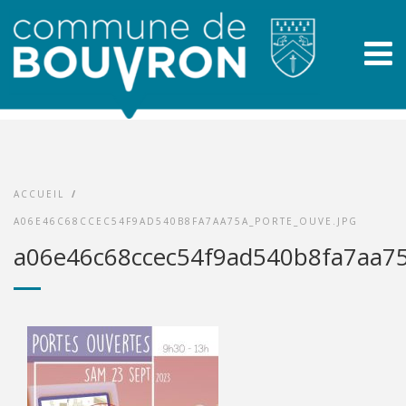
ACCUEIL
/
A06E46C68CCEC54F9AD540B8FA7AA75A_PORTE_OUVE.JPG
a06e46c68ccec54f9ad540b8fa7aa75