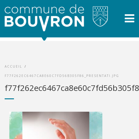
ACCUEIL
/
F77F262EC6467CA8E60C7FD56B305F86_PRESENTATI.JPG
f77f262ec6467ca8e60c7fd56b305f86