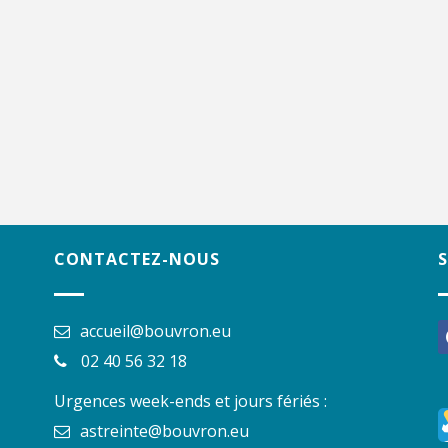
CONTACTEZ-NOUS
accueil@bouvron.eu
f
02 40 56 32 18
Urgences week-ends et jours fériés :
astreinte@bouvron.eu