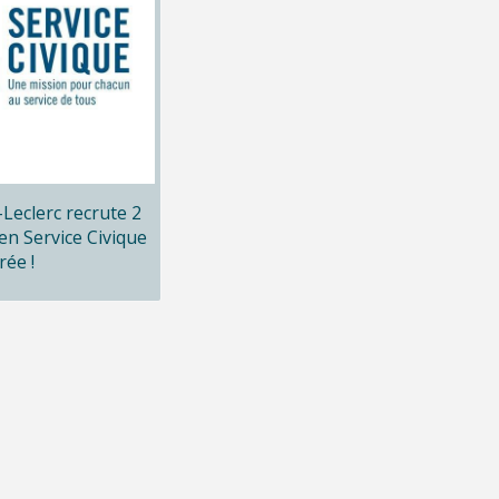
x-Leclerc recrute 2
en Service Civique
rée !