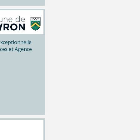
xceptionnelle
ices et Agence