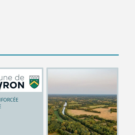
NFORCÉE
E