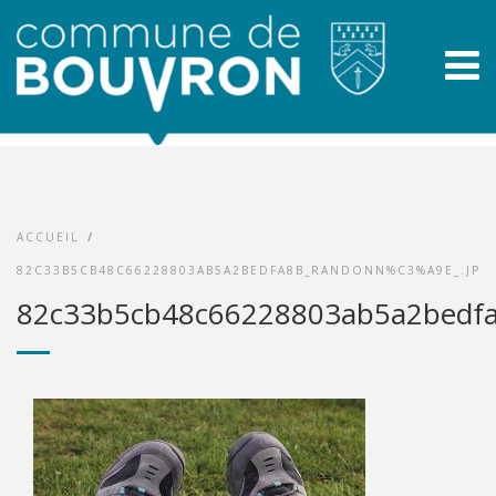
ACCUEIL
/
82C33B5CB48C66228803AB5A2BEDFA8B_RANDONN%C3%A9E_.JPG
82c33b5cb48c66228803ab5a2bedf