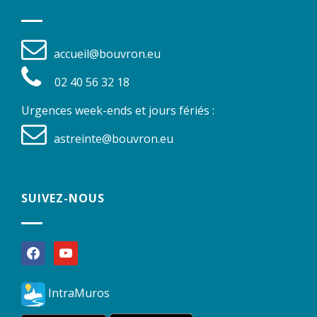
accueil@bouvron.eu
02 40 56 32 18
Urgences week-ends et jours fériés :
astreinte@bouvron.eu
SUIVEZ-NOUS
facebook
youtube
IntraMuros