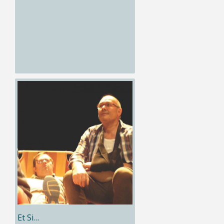
Et Si…