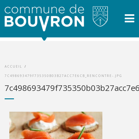
ACCUEIL
/
7C498693479F735350B03B27ACC7E6CB_RENCONTRE-.JPG
7c498693479f735350b03b27acc7e6c