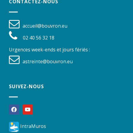
CONTACTEZ-NOUS
accueil@bouvron.eu
02 40 56 32 18
Urgences week-ends et jours fériés :
astreinte@bouvron.eu
SUIVEZ-NOUS
facebook
youtube
IntraMuros