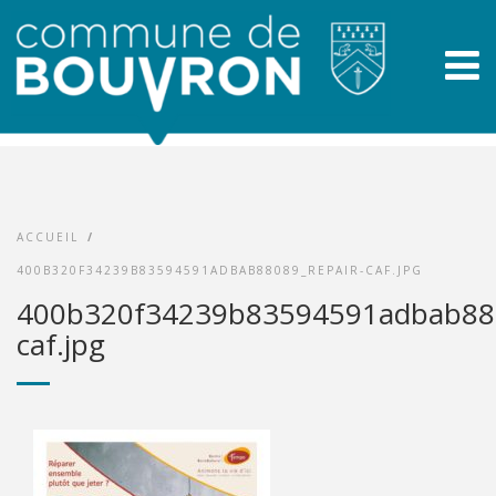
ACCUEIL
/
400B320F34239B83594591ADBAB88089_REPAIR-CAF.JPG
400b320f34239b83594591adbab880
caf.jpg