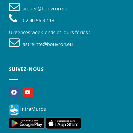
accueil@bouvron.eu
02 40 56 32 18
Urgences week-ends et jours fériés :
astreinte@bouvron.eu
SUIVEZ-NOUS
facebook
youtube
IntraMuros