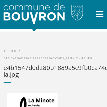
ACCUEIL
/
E4B1547D0D280B1889A5C9FB0CA74DA_REUNION-LA.JPG
e4b1547d0d280b1889a5c9fb0ca74d
la.jpg