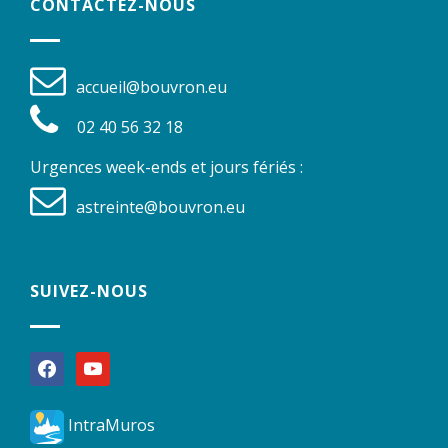
CONTACTEZ-NOUS
accueil@bouvron.eu
02 40 56 32 18
Urgences week-ends et jours fériés :
astreinte@bouvron.eu
SUIVEZ-NOUS
facebook
youtube
IntraMuros