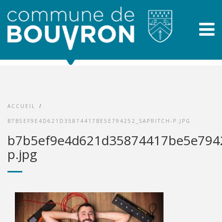
ACCUEIL
/
B7B5EF9E4D621D35874417BE5E794252_SAPRITCH-P.JPG
b7b5ef9e4d621d35874417be5e7942
p.jpg