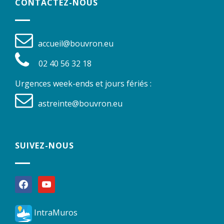
CONTACTEZ-NOUS
accueil@bouvron.eu
02 40 56 32 18
Urgences week-ends et jours fériés :
astreinte@bouvron.eu
SUIVEZ-NOUS
facebook
youtube
IntraMuros