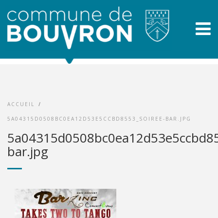
ACCUEIL
/
5A04315D0508BC0EA12D53E5CCBD8553_SOIREE-BAR.JPG
5a04315d0508bc0ea12d53e5ccbd85
bar.jpg