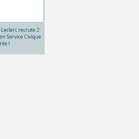
x-Leclerc recrute 2
en Service Civique
rée !