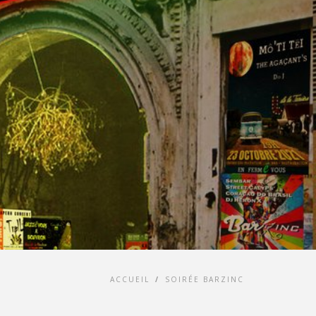
ACCUEIL
/
SOIRÉE BARZINC