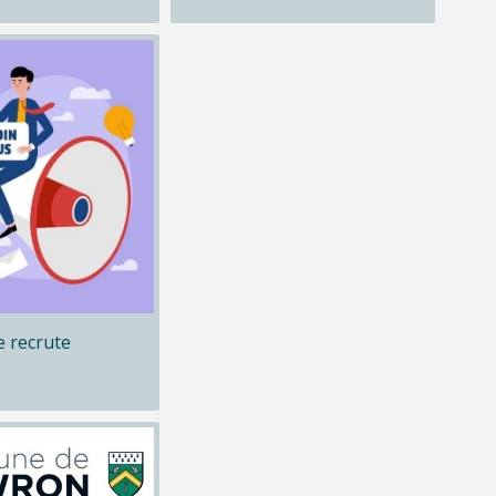
 recrute