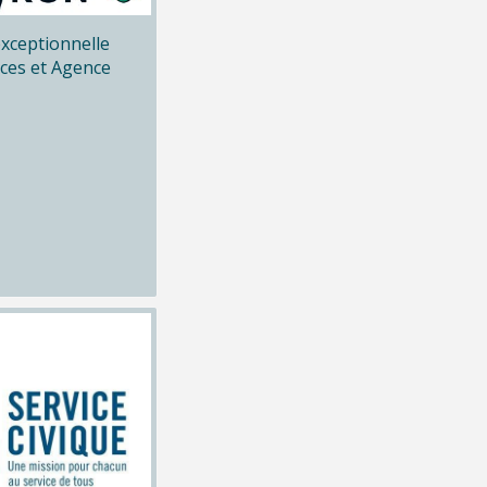
xceptionnelle
ices et Agence