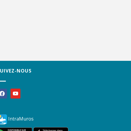
SUIVEZ-NOUS
acebook
youtube
IntraMuros