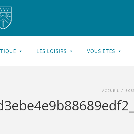
ATIQUE
LES LOISIRS
VOUS ETES
ACCUEIL
/
6CB
3ebe4e9b88689edf2_so