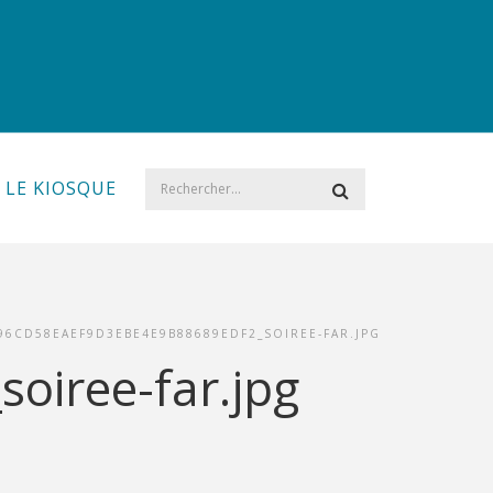
LE KIOSQUE
96CD58EAEF9D3EBE4E9B88689EDF2_SOIREE-FAR.JPG
iree-far.jpg